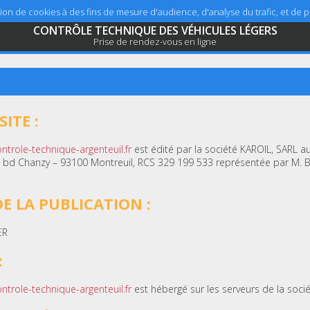
sation de cookies à des fins de mesure d'audience, d'analyse du trafic, et de
CONTRÔLE TECHNIQUE DES VÉHICULES LÉGERS
Prise de rendez-vous en ligne
ITE :
ntrole-technique-argenteuil.fr
est édité par la société KAROIL, SARL au
7, bd Chanzy – 93100 Montreuil, RCS 329 199 533 représentée par M. 
E LA PUBLICATION :
ER
:
ntrole-technique-argenteuil.fr
est hébergé sur les serveurs de la soci