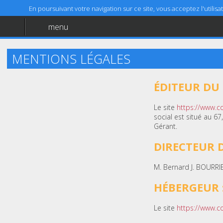
En poursuivant votre navigation sur ce site, vous acceptez l'utili
menu
Accueil
Aide
MENTIONS LÉGALES
Mentions légales
ÉDITEUR DU S
Le site
https://www.co
social est situé au 6
Gérant.
DIRECTEUR D
M. Bernard J. BOURRI
HÉBERGEUR 
Le site
https://www.co