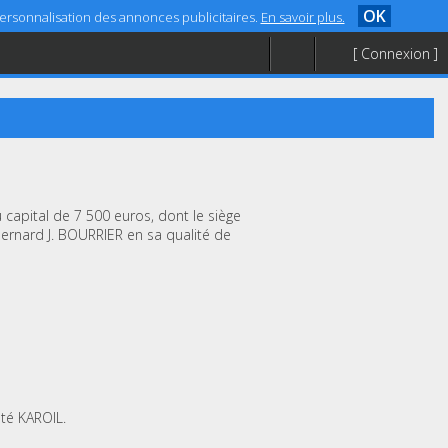
OK
 personnalisation des annonces publicitaires.
En savoir plus.
[ Connexion ]
 capital de 7 500 euros, dont le siège
Bernard J. BOURRIER en sa qualité de
été KAROIL.