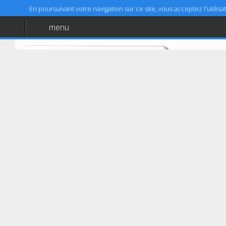
En poursuivant votre navigation sur ce site, vous acceptez l'utili
menu
Accueil
Aide
Mentions légales
Argenteuil
AUTOVISION ARGENTEUIL
72/74 avenue Jean Jaures
95100
Argenteuil
01 30 76 50 81
Coordonnées GPS :
48,939757 (48°56'23,13")
Latitude :
2,232846 (2°13'58,25")
Longitude :
Cet établissement autorise le paiement en ligne
Prendre RDV