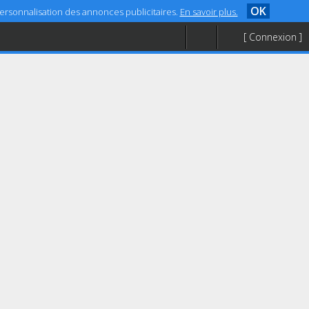
OK
 personnalisation des annonces publicitaires.
En savoir plus.
[ Connexion ]