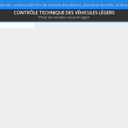
sation de cookies à des fins de mesure d'audience, d'analyse du trafic, et de
CONTRÔLE TECHNIQUE DES VÉHICULES LÉGERS
Prise de rendez-vous en ligne